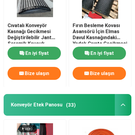
Cıvatalı Konveyör
Fırın Besleme Kovası
Kasnağı Gecikmesi
Asansörü İçin Elmas
Değiştirilebilir Jant
Davul Kasnağındaki
Seramik Kauçuk
Yedek Cıvata Gecikmesi
Kasnak Gecikmesi
En iyi fiyat
En iyi fiyat
Bize ulaşın
Bize ulaşın
Konveyör Etek Panosu
(33)