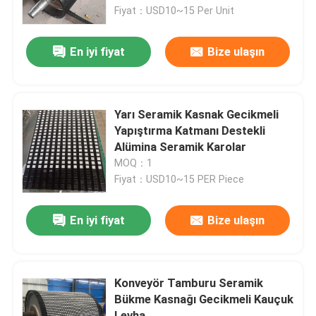
Fiyat：USD10~15 Per Unit
Hakkımızda
En iyi fiyat
Bize ulaşın
Fabrika turu
Yarı Seramik Kasnak Gecikmeli
Kalite kontrol
Yapıştırma Katmanı Destekli
Alümina Seramik Karolar
MOQ：1
Bize ulaşın
Fiyat：USD10~15 PER Piece
Haberler
En iyi fiyat
Bize ulaşın
Seramik aşınma astarı
Konveyör Tamburu Seramik
Bükme Kasnağı Gecikmeli Kauçuk
Alümina Seramik Astar
Levha