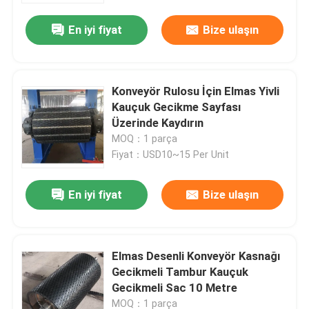
En iyi fiyat
Bize ulaşın
Konveyör Rulosu İçin Elmas Yivli
Kauçuk Gecikme Sayfası
Üzerinde Kaydırın
MOQ：1 parça
Fiyat：USD10~15 Per Unit
En iyi fiyat
Bize ulaşın
Ana sayfa
Elmas Desenli Konveyör Kasnağı
Ürünler
Gecikmeli Tambur Kauçuk
Gecikmeli Sac 10 Metre
VİDEOLAR
MOQ：1 parça