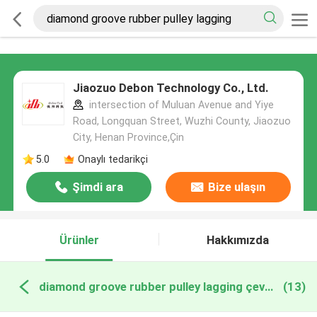
Jiaozuo Debon Technology Co., Ltd.
intersection of Muluan Avenue and Yiye
Road, Longquan Street, Wuzhi County, Jiaozuo
City, Henan Province,Çin
5.0
Onaylı tedarikçi
Şimdi ara
Bize ulaşın
Ürünler
Hakkımızda
diamond groove rubber pulley lagging çevrimiçi üretim
(13)