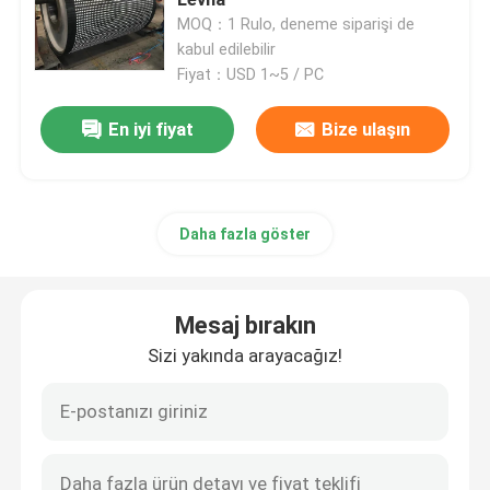
MOQ：1 Rulo, deneme siparişi de
kabul edilebilir
seramik kasnak gecikmesi
Fiyat：USD 1~5 / PC
Konveyör Kasnağı Gecikmesi
En iyi fiyat
Bize ulaşın
Konveyör Etek Panosu
Daha fazla göster
çift ​​contalı etek tahtası
Mesaj bırakın
Konveyör Darbe Çubukları
Sizi yakında arayacağız!
konveyör darbe yatağı
poliüretan levha