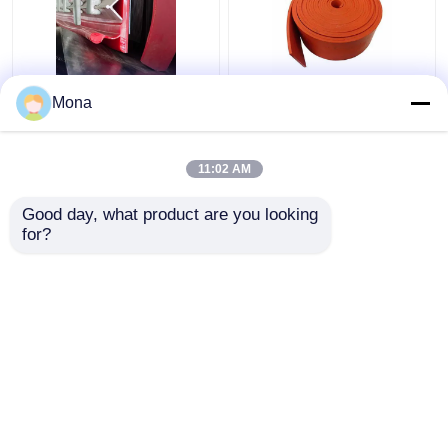
Bant Süpürgelik
Duro 40 Doğal Kauçuk
Mona
Sızdırmazlık Konveyörü
Süpürgelik Turuncu
Etek Levhası Çift
Kırmızı Kauçuk
Contalı Y Tipi Üretan
Konveyör Yükleme
11:02 AM
Süpürgelik
Panosu
En iyi fiyat
En iyi fiyat
Good day, what product are you looking 
for?
Bize ulaşın
Bize ulaşın
Daha fazla göster
Ana sayfa
Hakkımızda
Bize ulaşın
Desktop Site
Site Haritası
Privacy Policy