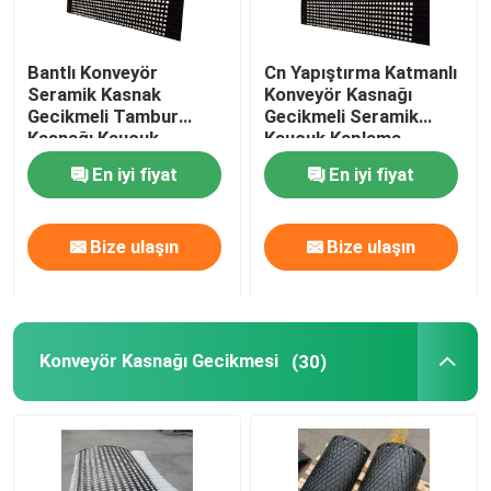
Bantlı Konveyör
Cn Yapıştırma Katmanlı
Seramik Kasnak
Konveyör Kasnağı
Gecikmeli Tambur
Gecikmeli Seramik
Kasnağı Kauçuk
Kauçuk Kaplama
Gecikmeli
Levhası
En iyi fiyat
En iyi fiyat
Bize ulaşın
Bize ulaşın
Konveyör Kasnağı Gecikmesi
(30)