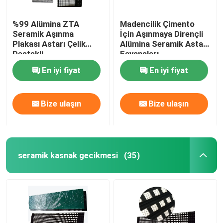
%99 Alümina ZTA
Madencilik Çimento
Seramik Aşınma
İçin Aşınmaya Dirençli
Plakası Astarı Çelik
Alümina Seramik Astar
Destekli
Fayansları
En iyi fiyat
En iyi fiyat
Bize ulaşın
Bize ulaşın
seramik kasnak gecikmesi
(35)