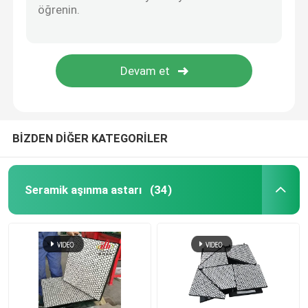
Poliüretan Ürün
Seramik Aşınma Fayansları
Konveyör Bant Temizleyici
BİZDEN DİĞER KATEGORİLER
Seramik aşınma astarı
(34)