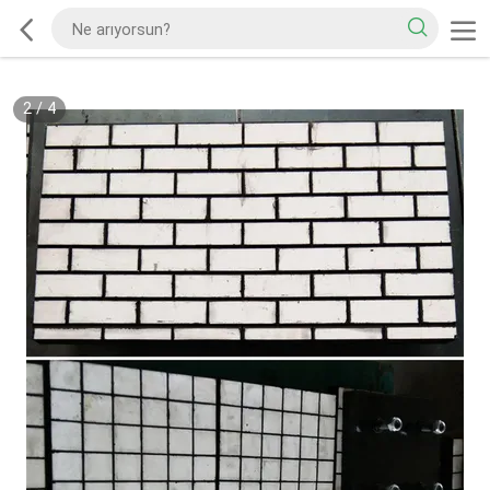
2
/
4