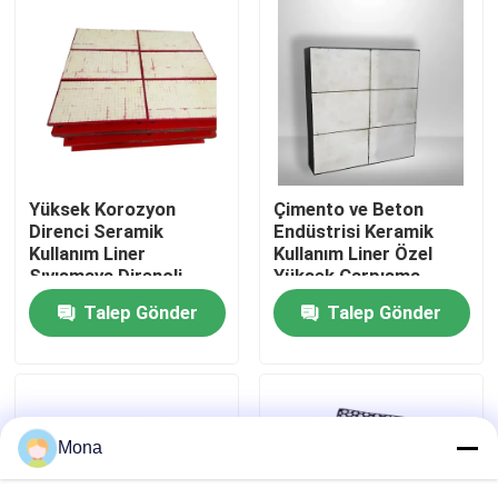
Hakkımızda
Fabrika turu
Kalite kontrol
Yüksek Korozyon
Çimento ve Beton
Direnci Seramik
Endüstrisi Keramik
Kullanım Liner
Kullanım Liner Özel
Bize ulaşın
Sıvışmaya Dirençli
Yüksek Çarpışma
Direnci
Talep Gönder
Talep Gönder
Haberler
Seramik aşınma astarı
Mona
Alümina Seramik Astar