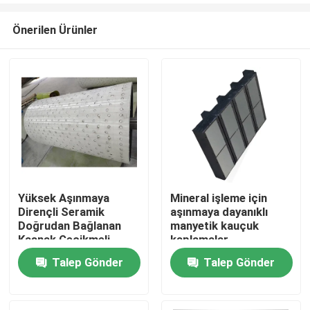
Önerilen Ürünler
Yüksek Aşınmaya
Mineral işleme için
Dirençli Seramik
aşınmaya dayanıklı
Ana sayfa
Doğrudan Bağlanan
manyetik kauçuk
Kasnak Gecikmeli
kaplamalar
Kaplama
Talep Gönder
Talep Gönder
Ürünler
VİDEOLAR