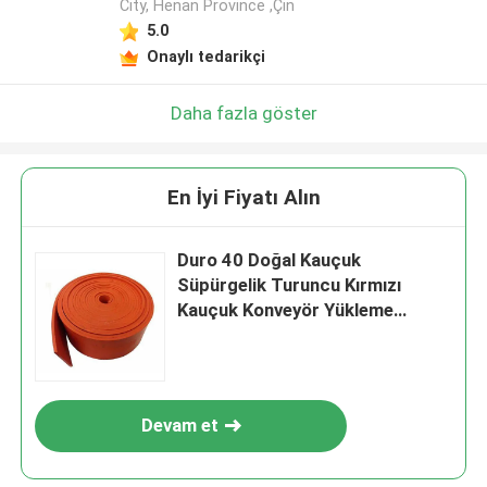
City, Henan Province ,Çin
5.0
Onaylı tedarikçi
Daha fazla göster
En İyi Fiyatı Alın
Duro 40 Doğal Kauçuk
Süpürgelik Turuncu Kırmızı
Kauçuk Konveyör Yükleme
Panosu
Devam et