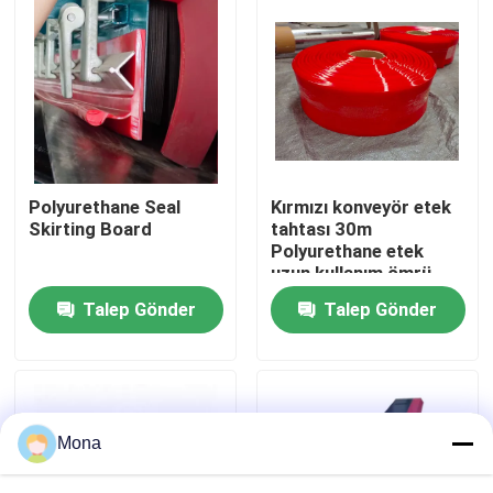
Hakkımızda
Fabrika turu
Kalite kontrol
Polyurethane Seal
Kırmızı konveyör etek
Skirting Board
tahtası 30m
Polyurethane etek
Bize ulaşın
uzun kullanım ömrü
Talep Gönder
Talep Gönder
Haberler
Seramik aşınma astarı
Mona
Alümina Seramik Astar