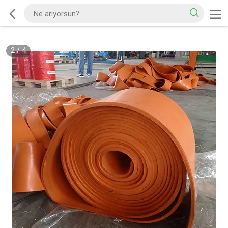
2
/
4