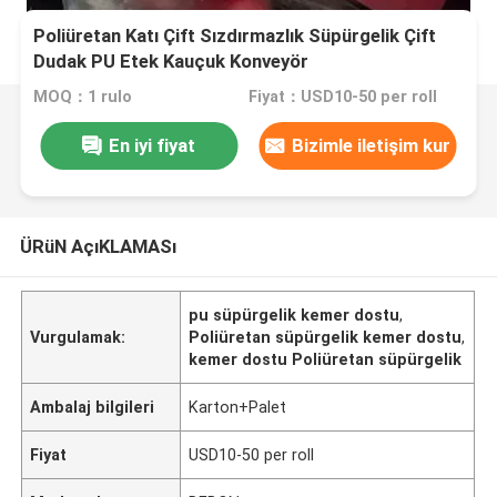
Poliüretan Katı Çift Sızdırmazlık Süpürgelik Çift
Dudak PU Etek Kauçuk Konveyör
MOQ：1 rulo
Fiyat：USD10-50 per roll
En iyi fiyat
Bizimle iletişim kur
ÜRüN AçıKLAMASı
pu süpürgelik kemer dostu
,
Vurgulamak:
Poliüretan süpürgelik kemer dostu
,
kemer dostu Poliüretan süpürgelik
Ambalaj bilgileri
Karton+Palet
Fiyat
USD10-50 per roll