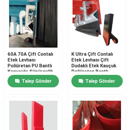
60A 70A Çift Contalı
K Ultra Çift Contalı
Etek Levhası
Etek Levhası Çift
Poliüretan PU Bantlı
Dudaklı Etek Kauçuk
Konveyör Süpürgelik
Poliüretan Bantlı
Süpürgelik
Talep Gönder
Talep Gönder
Ana sayfa
Ürünler
VİDEOLAR