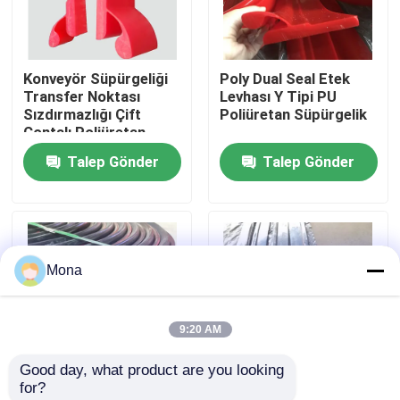
Hakkımızda
Konveyör Süpürgeliği
Poly Dual Seal Etek
Transfer Noktası
Levhası Y Tipi PU
Fabrika turu
Sızdırmazlığı Çift
Poliüretan Süpürgelik
Contalı Poliüretan
Süpürgelik
Talep Gönder
Talep Gönder
Kalite kontrol
Bize ulaşın
Mona
Haberler
9:20 AM
Seramik aşınma astarı
Good day, what product are you looking 
for?
Alümina Seramik Astar
Aşınmaya Dayanıklı
Pu Kauçuk Çift Contalı