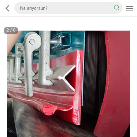
2
/
6