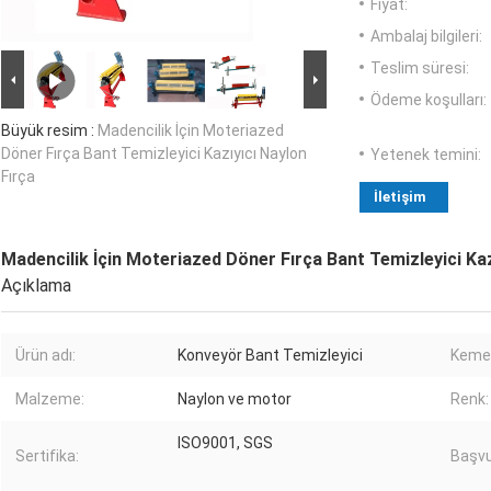
Fiyat:
Ambalaj bilgileri:
Teslim süresi:
Ödeme koşulları:
Büyük resim :
Madencilik İçin Moteriazed
Döner Fırça Bant Temizleyici Kazıyıcı Naylon
Yetenek temini:
Fırça
İletişim
Madencilik İçin Moteriazed Döner Fırça Bant Temizleyici Kaz
Açıklama
Ürün adı:
Konveyör Bant Temizleyici
Kemer
Malzeme:
Naylon ve motor
Renk:
ISO9001, SGS
Sertifika:
Başvu