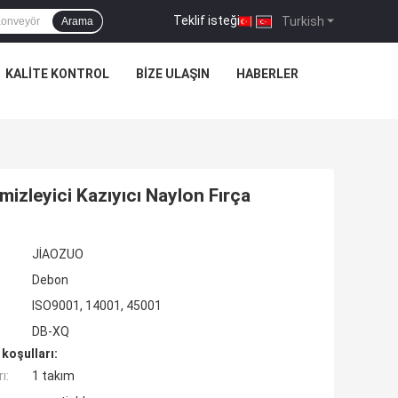
Teklif isteği
|
Turkish
Arama
KALITE KONTROL
BIZE ULAŞIN
HABERLER
izleyici Kazıyıcı Naylon Fırça
JİAOZUO
Debon
ISO9001, 14001, 45001
DB-XQ
koşulları:
ı:
1 takım