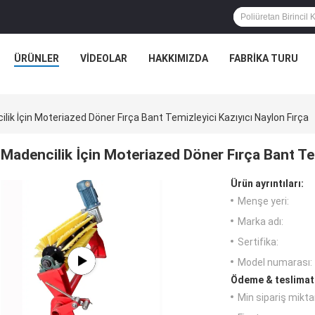
ÜRÜNLER
VİDEOLAR
HAKKIMIZDA
FABRIKA TURU
lik İçin Moteriazed Döner Fırça Bant Temizleyici Kazıyıcı Naylon Fırça
Madencilik İçin Moteriazed Döner Fırça Bant Tem
Ürün ayrıntıları:
Menşe yeri:
Marka adı:
Sertifika:
Model numarası:
Ödeme & teslimat 
Min sipariş miktar