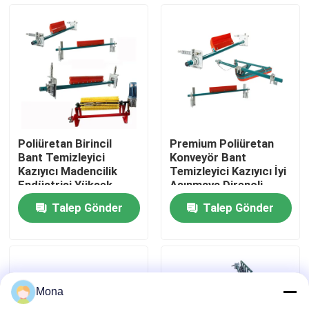
Hakkımızda
Fabrika turu
Kalite kontrol
Poliüretan Birincil
Premium Poliüretan
Bant Temizleyici
Konveyör Bant
Bize ulaşın
Kazıyıcı Madencilik
Temizleyici Kazıyıcı İyi
Endüstrisi Yüksek
Aşınmaya Dirençli
Aşınmaya Dirençli
2200mm
Talep Gönder
Talep Gönder
Haberler
Seramik aşınma astarı
Mona
Alümina Seramik Astar