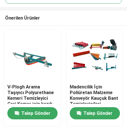
Önerilen Ürünler
V-Plogh Arama
Madencilik İçin
Ana sayfa
Taşıyıcı Polyurethane
Poliüretan Malzeme
Kemeri Temizleyici
Konveyör Kauçuk Bant
Geri Kemer için kazık
Temizleyicileri
Ürünler
Talep Gönder
Talep Gönder
VİDEOLAR