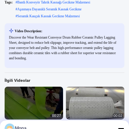
Tags:
#
Bantlı Konveyör Tahrik Kasnağı Gecikme Malzemesi
#
Aşınmaya Dayanıklı Seramik Kasnak Gecikme
#
Seramik Kauçuk Kasnak Gecikme Malzemesi
Video Description:
Discover the Wear Resistant Conveyor Drum Rubber Ceramic Pulley Lagging
Sheet, designed to reduce belt slippage, improve tracking, and extend the life of
your conveyor belt and pulley. This high-performance ceramic pulley lagging
combines durable ceramic tiles with a rubber sheet for superior wear resistance
and bonding.
İlgili Videolar
00:27
00:02
Kırmızı konveyör etek tahtası 30m
Seramik Direkt Bağlantılı Kasnak
Mona