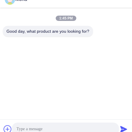
Polyurethane etek uzun kullanım
Kaplaması
ömrü
Konveyör Etek Panosu
Seramik Kasnak Gecikmesi
December 06, 2024
November 06, 2025
1:45 PM
Good day, what product are you looking for?
00:14
00:28
seramik boru
Manyetik Polyurethane Yamaları
Seramik Aşınma Astarı
Mıknatıs Yamaları Ve Kullanım
Yamaları
December 06, 2024
December 06, 2024
00:18
Yüksek Performans ve Dayanıklılık
İçin Dikdörtgen Seramik Kaplama
Keramik Kauçuk Kaplama