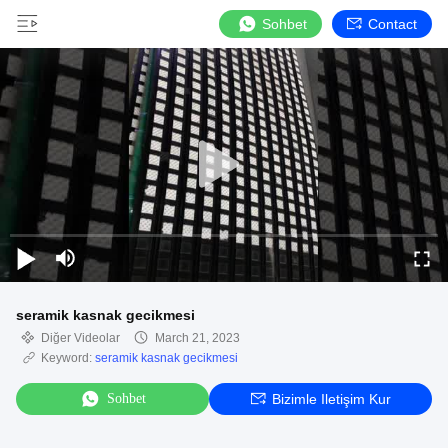
Sohbet
Contact
seramik kasnak gecikmesi
Diğer Videolar
March 21, 2023
Keyword:
seramik kasnak gecikmesi
Sohbet
Bizimle Iletişim Kur